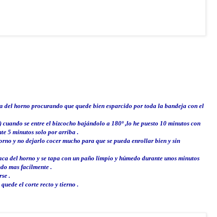
ja del horno
procurando que quede bien esparcido por toda la bandeja con el
º) cuando se entre el bizcocho bajándolo a 180º ,lo he puesto 10 minutos con
te 5 minutos solo por arriba .
orno y no dejarlo cocer mucho para que se pueda enrollar bien y sin
aca del horno y se tapa con un paño limpio y
húmedo
durante unos minutos
ondo mas
facílmente
.
se .
quede el corte recto y tierno .