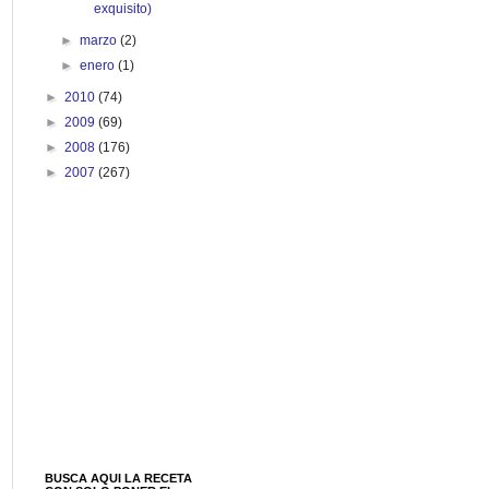
exquisito)
►
marzo
(2)
►
enero
(1)
►
2010
(74)
►
2009
(69)
►
2008
(176)
►
2007
(267)
BUSCA AQUI LA RECETA