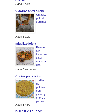
CALOR
Hace 3 días
COCINA CON XENA
Untable/
paté de
sardinas
Hace 5 días
migallasdefely
Patatas
a la
importan
cia A
marisca
das
Hace 5 semanas
Cocina por afición
Tortilla
de
patatas
con
jamón y
chorizo
picante
Hace 1 mes
DULCE Y SALADO