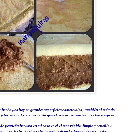
 hecho ,los hay en grandes superficies comerciales ,
también
al
método
 y bicarbonato a cocer hasta que el azúcar carameliza y se hace espeso
de pequeña he visto en mi casa es el el mas
rápido
,limpio y sencillo :
 bote de leche condensada cerrado y dejarlo durante hora y media .