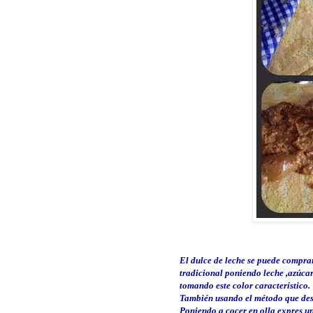
El dulce de leche se puede comprar
tradicional poniendo leche ,azúcar
tomando este color característico.
También
usando el
método
que des
Poniendo a cocer en olla
expres
un