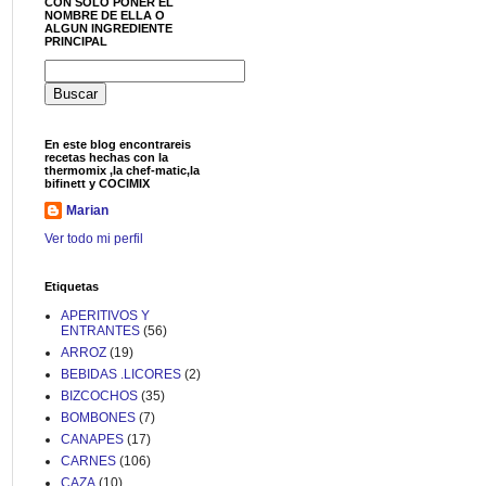
CON SOLO PONER EL
NOMBRE DE ELLA O
ALGUN INGREDIENTE
PRINCIPAL
En este blog encontrareis
recetas hechas con la
thermomix ,la chef-matic,la
bifinett y COCIMIX
Marian
Ver todo mi perfil
Etiquetas
APERITIVOS Y
ENTRANTES
(56)
ARROZ
(19)
BEBIDAS .LICORES
(2)
BIZCOCHOS
(35)
BOMBONES
(7)
CANAPES
(17)
CARNES
(106)
CAZA
(10)