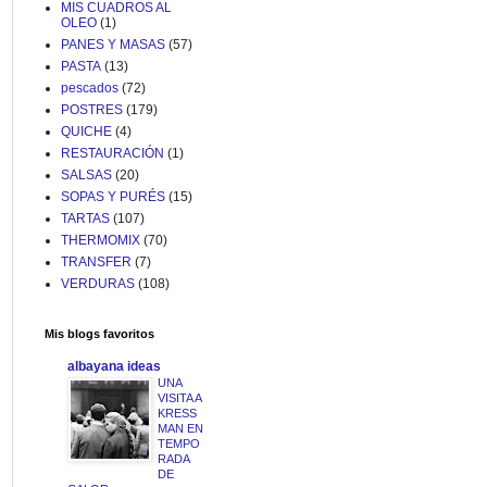
MIS CUADROS AL
OLEO
(1)
PANES Y MASAS
(57)
PASTA
(13)
pescados
(72)
POSTRES
(179)
QUICHE
(4)
RESTAURACIÓN
(1)
SALSAS
(20)
SOPAS Y PURÉS
(15)
TARTAS
(107)
THERMOMIX
(70)
TRANSFER
(7)
VERDURAS
(108)
Mis blogs favoritos
albayana ideas
UNA
VISITA A
KRESS
MAN EN
TEMPO
RADA
DE